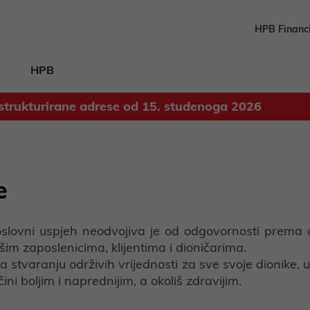
HPB Financ
HPB
strukturirane adrese od 15. studenoga 2026
Odluka o upotrebi dobiti ostvarene u 2025. godini
e
e
slovni uspjeh neodvojiva je od odgovornosti prema dr
m zaposlenicima, klijentima i dioničarima.
tvaranju održivih vrijednosti za sve svoje dionike, uz
čini boljim i naprednijim, a okoliš zdravijim.