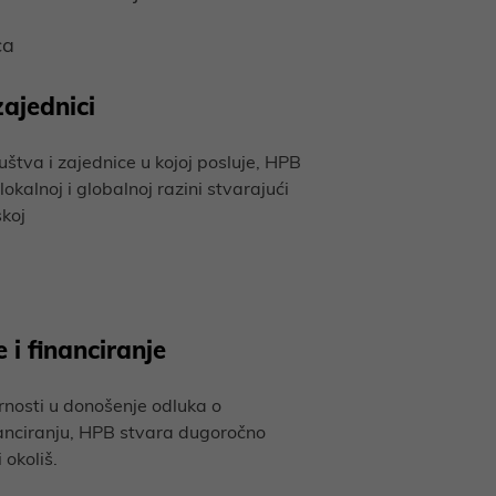
ca
zajednici
štva i zajednice u kojoj posluje, HPB
lokalnoj i globalnoj razini stvarajući
skoj
i financiranje
nosti u donošenje odluka o
inanciranju, HPB stvara dugoročno
 okoliš.