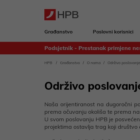
Građanstvo
Poslovni korisnici
Podsjetnik - Prestanak primjene ne
Obavijest za deponente Banke - 
HPB
Građanstvo
O nama
Održivo poslovanj
Održivo poslovanj
Naša orijentiranost na dugoročni po
prema očuvanju okoliša te prema naši
U svom poslovanju HPB je posvećena s
projektima ostavlja trag koji društvo 