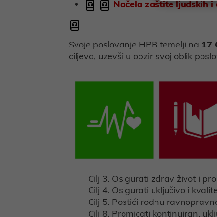
Načela zaštite ljudskih i
Svoje poslovanje HPB temelji na
17 
ciljeva, uzevši u obzir svoj oblik po
Cilj 3. Osigurati zdrav život i p
Cilj 4. Osigurati uključivo i kv
Cilj 5. Postići rodnu ravnopravno
Cilj 8. Promicati kontinuiran, u