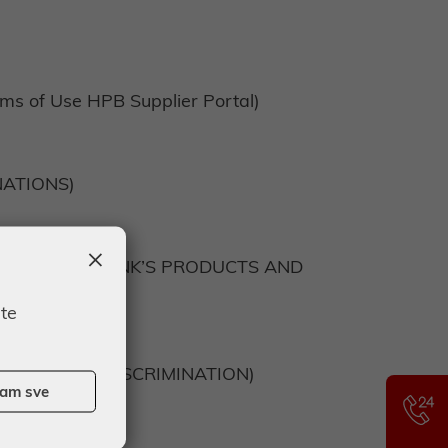
ms of Use HPB Supplier Portal)
NATIONS)
×
RS OF THE BANK’S PRODUCTS AND
ate
TY AND NON-DISCRIMINATION)
ćam sve