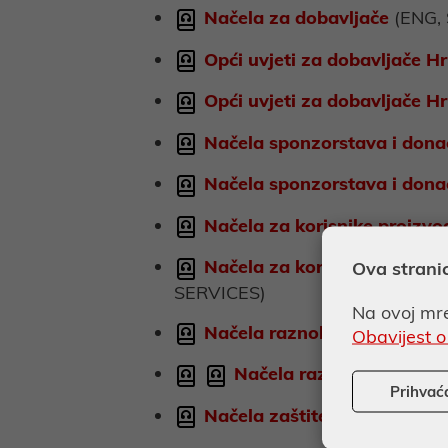
Načela za dobavljače
(ENG,
Opći uvjeti za dobavljače H
Opći uvjeti za dobavljače H
Načela sponzorstava i dona
Načela sponzorstava i dona
Načela za korisnike proizvo
Načela za korisnike proizvo
Ova strani
SERVICES)
Na ovoj mre
Načela raznolikosti i nedisk
Obavijest o
Načela raznolikosti i ned
Prihvać
Načela zaštite ljudskih i dje