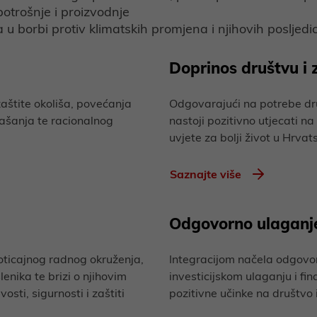
 potrošnje i proizvodnje
a u borbi protiv klimatskih promjena i njihovih posljedi
a
Doprinos društvu i 
aštite okoliša, povećanja
Odgovarajući na potrebe dru
ašanja te racionalnog
nastoji pozitivno utjecati na 
uvjete za bolji život u Hrvat
Saznajte više
Odgovorno ulaganje 
ticajnog radnog okruženja,
Integracijom načela odgovor
lenika te brizi o njihovim
investicijskom ulaganju i f
sti, sigurnosti i zaštiti
pozitivne učinke na društvo i