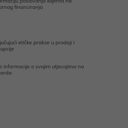
ormaciju poslovanja klijenta na
ornog financiranja
jučujući etičke prakse u prodaji i
rupcije
e informacije o svojim utjecajima na
darda