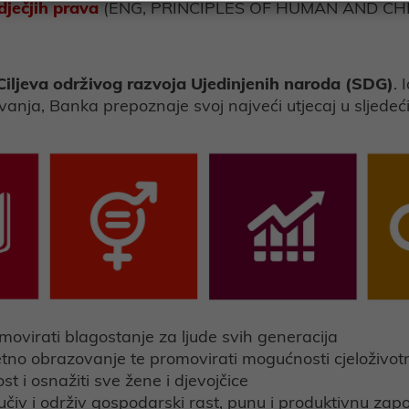
 dječjih prava
(ENG, PRINCIPLES OF HUMAN AND CH
Ciljeva održivog razvoja Ujedinjenih naroda (SDG)
. 
slovanja, Banka prepoznaje svoj najveći utjecaj u sljed
romovirati blagostanje za ljude svih generacija
alitetno obrazovanje te promovirati mogućnosti cjeloživo
st i osnažiti sve žene i djevojčice
ključiv i održiv gospodarski rast, punu i produktivnu za