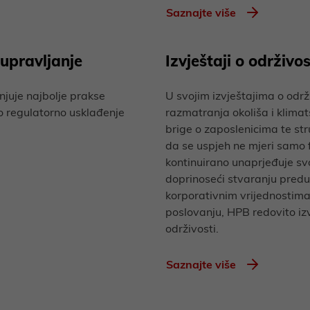
Saznajte više
upravljanje
Izvještaji o održivos
enjuje najbolje prakse
U svojim izvještajima o održ
o regulatorno usklađenje
razmatranja okoliša i klimat
brige o zaposlenicima te str
da se uspjeh ne mjeri samo 
kontinuirano unaprjeđuje sv
doprinoseći stvaranju preduv
korporativnim vrijednostima
poslovanju, HPB redovito iz
održivosti.
Saznajte više