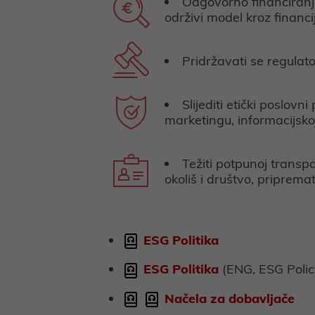
Odgovorno financiranje
održivi model kroz financ
Pridržavati se regulat
Slijediti etički poslovn
marketingu, informacijskoj
Težiti potpunoj transp
okoliš i društvo, priprem
ESG Politika
ESG Politika
(ENG, ESG Polic
Načela za dobavljače