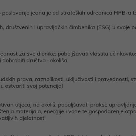
o poslovanje jedna je od strateških odrednica HPB-a 
ih, društvenih i upravljačkih čimbenika (ESG) u svoje 
jednost za sve dionike: poboljšavati vlastitu učinkovit
 dobrobiti društva i okoliša
udskih prava, raznolikosti, uključivosti i pravednosti, 
 ostvariti svoj potencijal
tivan utjecaj na okoliš: poboljšavati prakse upravljanja
štenja materijala, energije i vode te gospodarenje otp
vatljivih djelatnosti