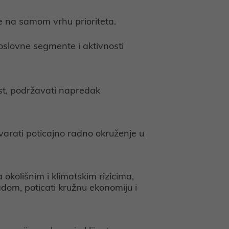
te na samom vrhu prioriteta.
poslovne segmente i aktivnosti
ost, podržavati napredak
stvarati poticajno radno okruženje u
 okolišnim i klimatskim rizicima,
adom, poticati kružnu ekonomiju i