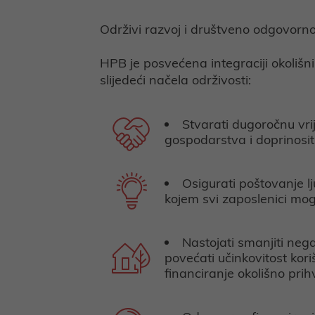
Održivi razvoj i društveno odgovorn
HPB je posvećena integraciji okolišn
slijedeći načela održivosti:
Stvarati dugoročnu vri
gospodarstva i doprinositi
Osigurati poštovanje lj
kojem svi zaposlenici mogu
Nastojati smanjiti nega
povećati učinkovitost kori
financiranje okolišno prih