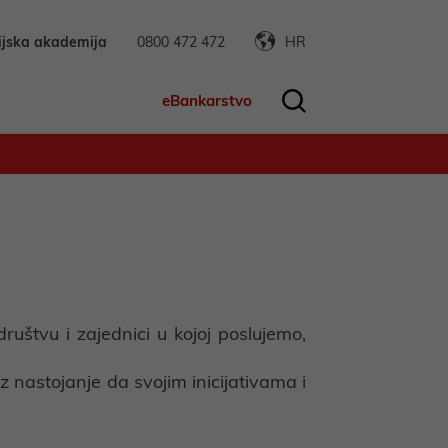
ijska akademija
0800 472 472
HR
eBankarstvo
uštvu i zajednici u kojoj poslujemo,
 nastojanje da svojim inicijativama i