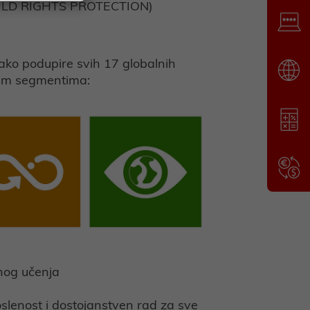
ILD RIGHTS PROTECTION)
Iako podupire svih 17 globalnih
ećim segmentima:
tnog učenja
poslenost i dostojanstven rad za sve