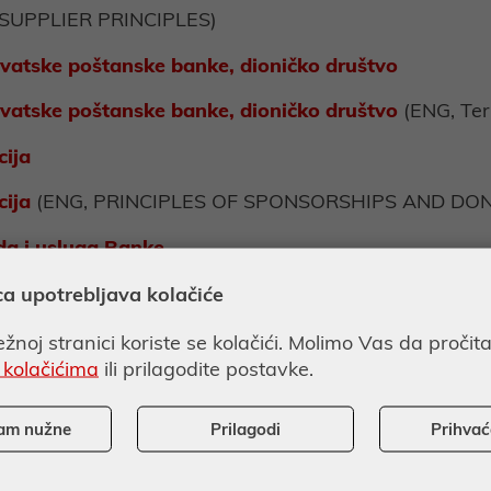
 SUPPLIER PRINCIPLES)
rvatske poštanske banke, dioničko društvo
rvatske poštanske banke, dioničko društvo
(ENG, Ter
cija
cija
(ENG, PRINCIPLES OF SPONSORSHIPS AND DO
da i usluga Banke
da i usluga Banke
(ENG, PRINCIPLES FOR CUSTOME
ca upotrebljava kolačiće
žnoj stranici koriste se kolačići. Molimo Vas da pročit
riminacije
 kolačićima
ili prilagodite postavke.
iskriminacije
(ENG, PRINCIPLES OF DIVERSI
am nužne
Prilagodi
Prihva
čjih prava