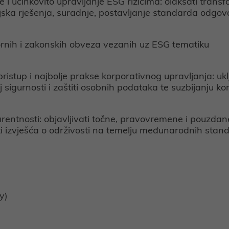
 i učinkovito upravljanje ESG rizicima: olakšati transf
ijska rješenja, suradnje, postavljanje standarda odgov
ornih i zakonskih obveza vezanih uz ESG tematiku
i pristup i najbolje prakse korporativnog upravljanja: ukl
 sigurnosti i zaštiti osobnih podataka te suzbijanju ko
arentnosti: objavljivati točne, pravovremene i pouzdan
ati izvješća o održivosti na temelju međunarodnih stan
y)