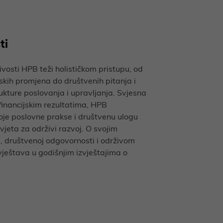
ti
ivosti HPB teži holističkom pristupu, od
skih promjena do društvenih pitanja i
ukture poslovanja i upravljanja. Svjesna
financijskim rezultatima, HPB
oje poslovne prakse i društvenu ulogu
jeta za održivi razvoj. O svojim
, društvenoj odgovornosti i održivom
vještava u godišnjim izvještajima o