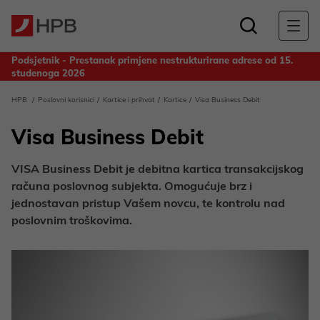
Podsjetnik - Prestanak primjene nestrukturirane adrese od 15.
studenoga 2026
Obavijest za deponente Banke - Odluka o upotrebi dobiti
HPB
Poslovni korisnici
Kartice i prihvat
Kartice
Visa Business Debit
ostvarene u 2025. godini
Visa Business Debit
VISA Business Debit je debitna kartica transakcijskog
računa poslovnog subjekta. Omogućuje brz i
jednostavan pristup Vašem novcu, te kontrolu nad
poslovnim troškovima.