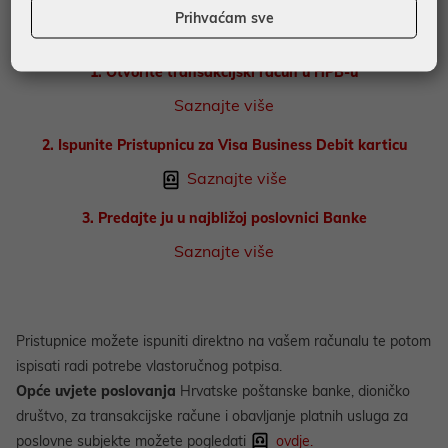
3 koraka do Visa Business Debit
Prihvaćam sve
kartice
1. Otvorite transakcijski račun u HPB-u
Saznajte više
2. Ispunite Pristupnicu za Visa Business Debit karticu
Saznajte više
3. Predajte ju u najbližoj poslovnici Banke
Saznajte više
Pristupnice možete ispuniti direktno na vašem računalu te potom
ispisati radi potrebe vlastoručnog potpisa.
Opće uvjete poslovanja
Hrvatske poštanske banke, dioničko
društvo, za transakcijske račune i obavljanje platnih usluga za
poslovne subjekte možete pogledati
ovdje.