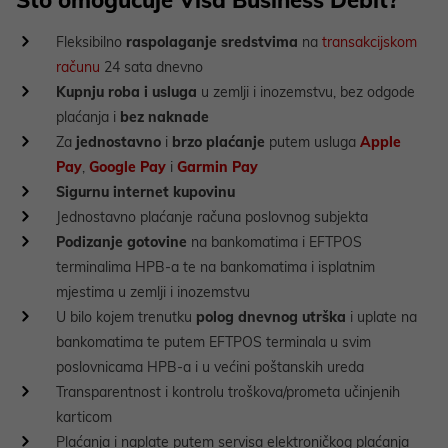
Što omogućuje Visa Business Debit?
Fleksibilno
raspolaganje sredstvima
na
transakcijskom
računu
24 sata dnevno
Kupnju roba i usluga
u zemlji i inozemstvu, bez odgode
plaćanja i
bez naknade
Za
jednostavno
i
brzo plaćanje
putem usluga
Apple
Pay
,
Google Pay
i
Garmin Pay
Sigurnu internet kupovinu
Jednostavno plaćanje računa poslovnog subjekta
Podizanje gotovine
na bankomatima i EFTPOS
terminalima HPB-a te na bankomatima i isplatnim
mjestima u zemlji i inozemstvu
U bilo kojem trenutku
polog dnevnog utrška
i uplate na
bankomatima te putem EFTPOS terminala u svim
poslovnicama HPB-a i u većini poštanskih ureda
Transparentnost i kontrolu troškova/prometa učinjenih
karticom
Plaćanja i naplate putem servisa elektroničkog plaćanja