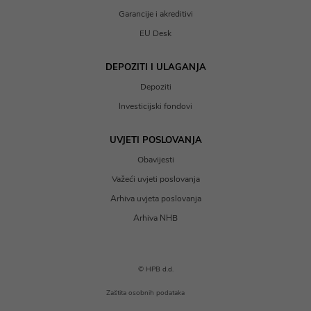
Garancije i akreditivi
EU Desk
DEPOZITI I ULAGANJA
Depoziti
Investicijski fondovi
UVJETI POSLOVANJA
Obavijesti
Važeći uvjeti poslovanja
Arhiva uvjeta poslovanja
Arhiva NHB
© HPB d.d.
Zaštita osobnih podataka