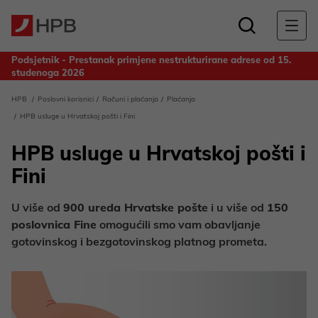
Podsjetnik - Prestanak primjene nestrukturirane adrese od 15.
studenoga 2026
Obavijest za deponente Banke - Odluka o upotrebi dobiti
HPB
Poslovni korisnici
Računi i plaćanja
Plaćanja
ostvarene u 2025. godini
HPB usluge u Hrvatskoj pošti i Fini
HPB usluge u Hrvatskoj pošti i
Fini
U više od
900 ureda Hrvatske pošte
i u više od
150
poslovnica Fine
omogućili smo vam obavljanje
gotovinskog i bezgotovinskog platnog prometa.