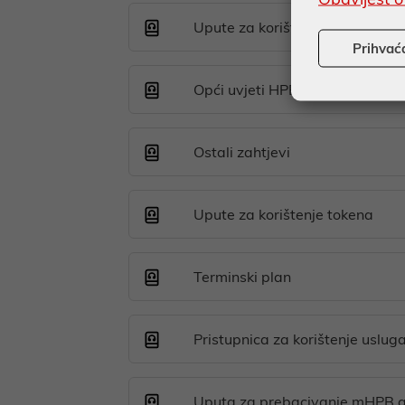
Upute za korištenje mTokena
Prihvać
Opći uvjeti HPB-a za korištenj
Ostali zahtjevi
Upute za korištenje tokena
Terminski plan
Pristupnica za korištenje uslu
Uputa za prebacivanje mHPB ap