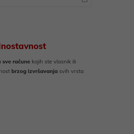
dnostavnost
u sve račune
kojih ste vlasnik ili
nost
brzog izvršavanja
svih vrsta