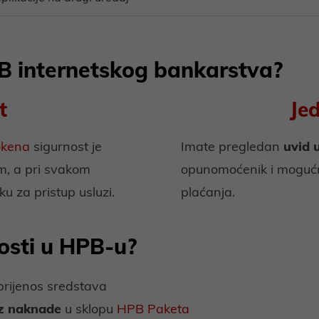
B internetskog bankarstva?
t
Je
okena
sigurnost je
Imate pregledan
uvid 
m, a pri svakom
opunomoćenik i moguć
u za pristup usluzi.
plaćanja.
osti u HPB-u?
 prijenos sredstava
z naknade
u sklopu
HPB Paketa