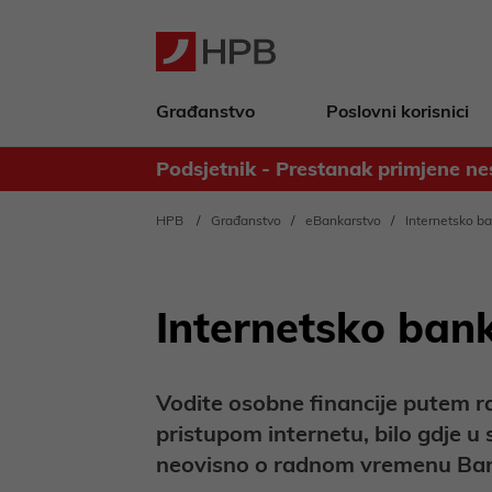
Građanstvo
Poslovni korisnici
Podsjetnik - Prestanak primjene ne
Obavijest za deponente Banke - 
HPB
Građanstvo
eBankarstvo
Internetsko b
Internetsko ban
Vodite osobne financije putem r
pristupom internetu, bilo gdje u s
neovisno o radnom vremenu Ba