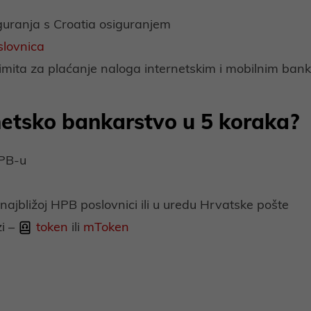
guranja s Croatia osiguranjem
lovnica
imita za plaćanje naloga internetskim i mobilnim ban
rnetsko bankarstvo u 5 koraka?
PB-u
najbližoj HPB poslovnici ili u uredu Hrvatske pošte
zi –
token
ili
mToken