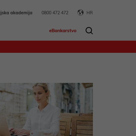
ijska akademija
0800 472 472
HR
eBankarstvo