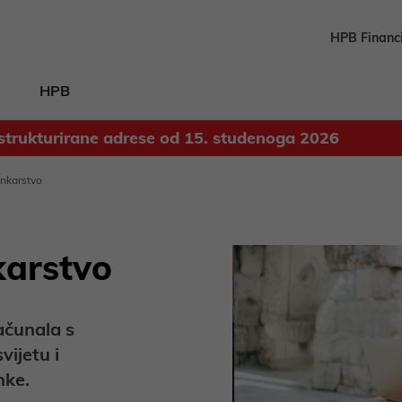
HPB Financ
HPB
strukturirane adrese od 15. studenoga 2026
Odluka o upotrebi dobiti ostvarene u 2025. godini
ankarstvo
karstvo
ačunala s
vijetu i
nke.