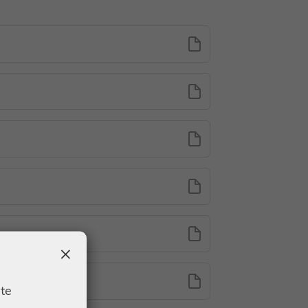
×
ate