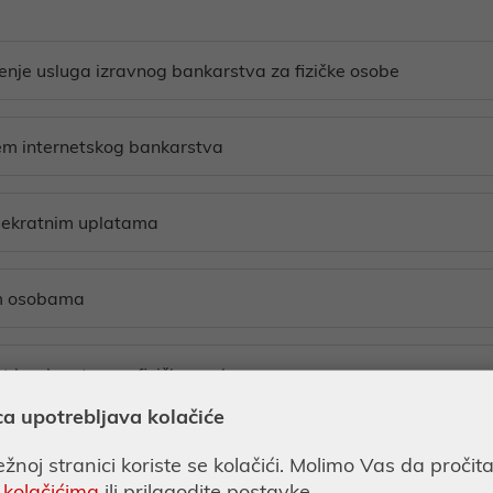
tenje usluga izravnog bankarstva za fizičke osobe
tem internetskog bankarstva
išekratnim uplatama
im osobama
et bankarstva za fizičke osobe
ca upotrebljava kolačiće
usluga internetskog i mobilnog bankarstva
žnoj stranici koriste se kolačići. Molimo Vas da pročit
 kolačićima
ili prilagodite postavke.