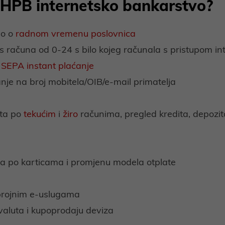
i HPB internetsko bankarstvo?
no o
radnom vremenu poslovnica
 s računa od 0-24 s bilo kojeg računala s pristupom in
,
SEPA instant plaćanje
anje na broj mobitela/OIB/e-mail primatelja
eta po
tekućim
i
žiro
računima, pregled kredita, depozit
a po karticama i promjenu modela otplate
brojnim e-uslugama
 valuta i kupoprodaju deviza