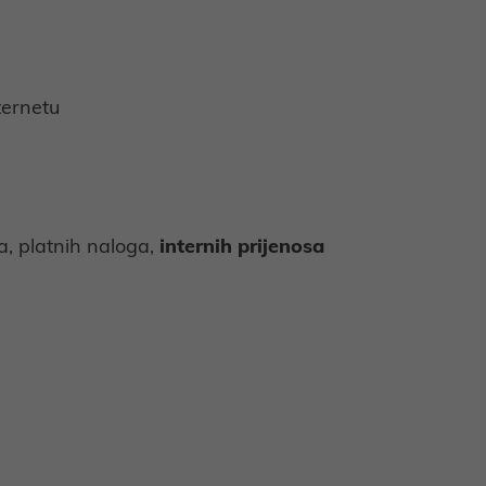
ternetu
a, platnih naloga,
internih prijenosa