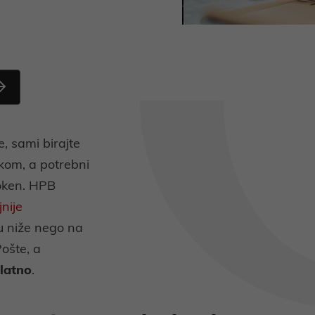
de, sami birajte
kom, a potrebni
Token. HPB
nije
u niže nego na
ošte, a
latno
.