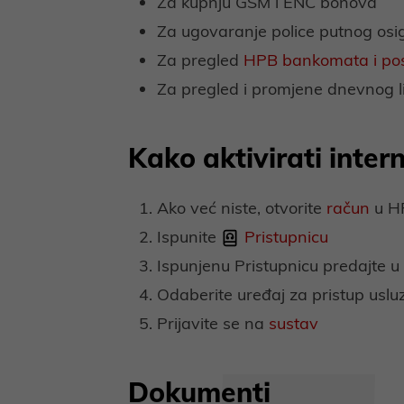
Za kupnju GSM i ENC bonova
Za ugovaranje police putnog osi
Za pregled
HPB bankomata i pos
Za pregled i promjene dnevnog l
Kako aktivirati inte
Ako već niste, otvorite
račun
u H
Ispunite
Pristupnicu
Ispunjenu Pristupnicu predajte u 
Odaberite uređaj za pristup uslu
Prijavite se na
sustav
Dokumenti