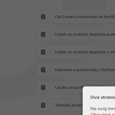
Opći uvjeti poslovanja za koriš
Uvjeti za oročene depozite pu
Uvjeti za oročene depozite s v
Naknade u poslovanju s fizičk
Upute za korištenje HPB Intern
Ova strani
Tehnički preduvjeti korištenja 
Na ovoj mre
Obavijest o