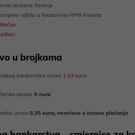
nski oročene štednje
 zamjene udjela u fondovima HPB Investa
eRačun
rađani
tvo u brojkama
etskog bankarstva iznosi
1,33 eura
 Banke iznose
0 eura
anke iznosi
0,35 eura, neovisno o iznosu plaćanja
og bankarstva – smjernice za ko