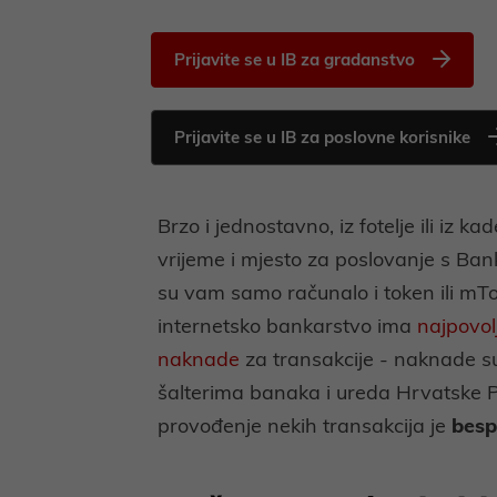
Prijavite se u IB za gradanstvo
Prijavite se u IB za poslovne korisnike
Brzo i jednostavno, iz fotelje ili iz ka
vrijeme i mjesto za poslovanje s Ban
su vam samo računalo i token ili m
internetsko bankarstvo ima
najpovolj
naknade
za transakcije - naknade s
šalterima banaka i ureda Hrvatske P
provođenje nekih transakcija je
besp