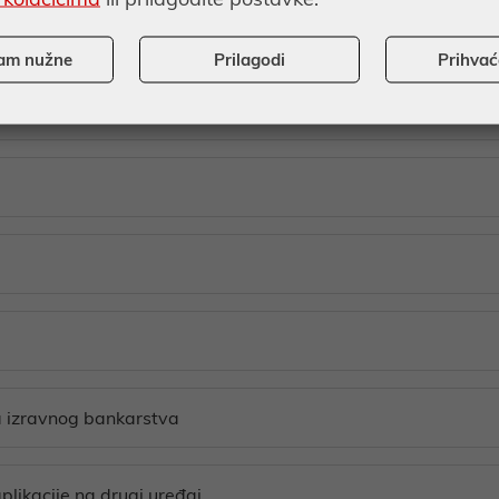
am nužne
Prilagodi
Prihva
e usluge eRačun
ga izravnog bankarstva
likacije na drugi uređaj