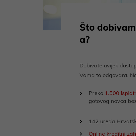
Što dobivam 
a?
Dobivate uvijek dostup
Vama to odgovara. Nap
Preko
1.500 isplat
gotovog novca be
142 ureda Hrvats
Online kreditni zah