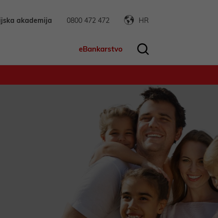
ijska akademija
0800 472 472
HR
eBankarstvo