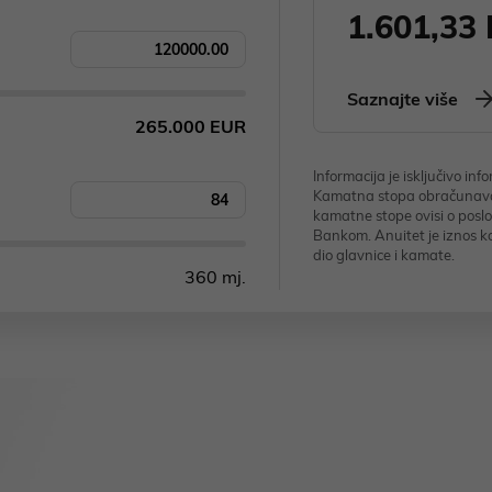
1.601,33
Saznajte više
Informacija je isključivo in
Kamatna stopa obračunava s
kamatne stope ovisi o posl
Bankom. Anuitet je iznos ko
dio glavnice i kamate.