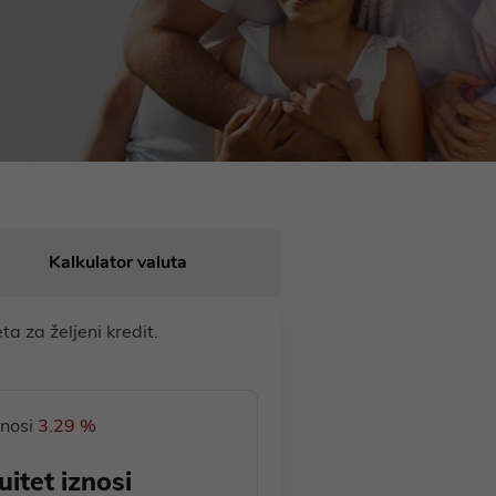
Kalkulator valuta
a za željeni kredit.
znosi
3.29 %
itet iznosi