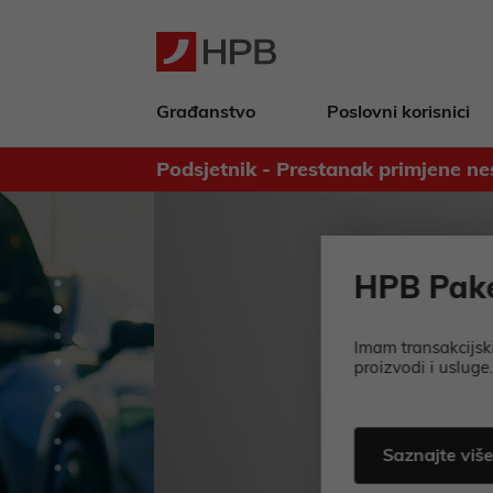
Građanstvo
Poslovni korisnici
Podsjetnik - Prestanak primjene ne
Obavijest za deponente Banke - 
HPB Paketi
Imam transakcijski račun, ali trebaju 
proizvodi i usluge.
Saznajte više