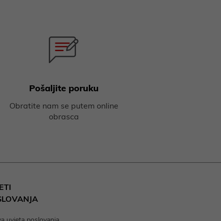
Pošaljite poruku
Obratite nam se putem online
obrasca
ETI
SLOVANJA
va uvjeta poslovanja