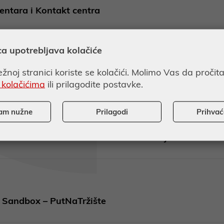
ntara i Kontakt centra
ca upotrebljava kolačiće
žnoj stranici koriste se kolačići. Molimo Vas da pročit
cestama ugovara najveće refinanciranje u svojoj pov
 kolačićima
ili prilagodite postavke.
am nužne
Prilagodi
Prihva
rvu međunarodnu obveznicu i uvrstio je na Luksem
 Sandbox – PutNaTržište