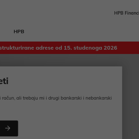
HPB Financ
HPB
strukturirane adrese od 15. studenoga 2026
Odluka o upotrebi dobiti ostvarene u 2025. godini
mi i drugi bankarski i nebankarski