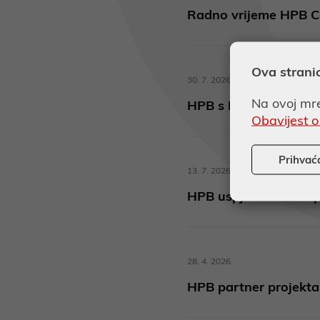
Radno vrijeme HPB Ce
Ova strani
30. 7. 2026.
Na ovoj mre
HPB s Hrvatskim auto
Obavijest o
Prihvać
13. 7. 2026.
HPB uspješno izdao p
28. 4. 2026.
HPB partner projekta