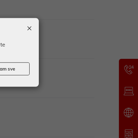
×
ate
ijesti
ćam sve
buršku burzu