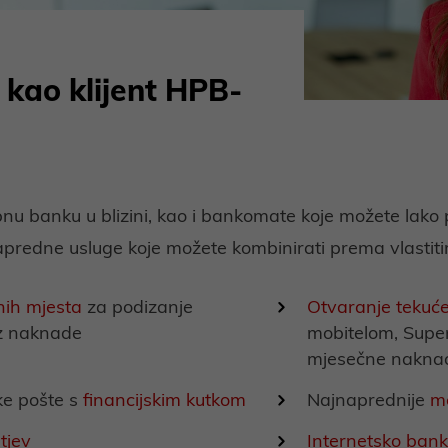
kao klijent HPB-
nu banku u blizini, kao i bankomate koje možete lako p
redne usluge koje možete kombinirati prema vlastiti
nih mjesta
za podizanje
Otvaranje tekuć
z naknade
mobitelom, Supe
mjesečne nakna
ke pošte s
financijskim kutkom
Najnaprednije
mo
tjev
Internetsko bank