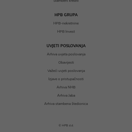
Stambeni krediti
HPB GRUPA
HPB-nekretnine
HPB Invest
UVJETI POSLOVANJA
Arhiva uvjeta poslovanja
Obavijesti
Važeći uvjeti poslovanja
Izjave o pristupačnosti
Arhiva NHB
Arhiva Jaba
Arhiva stambena štedionica
© HPB d.d.