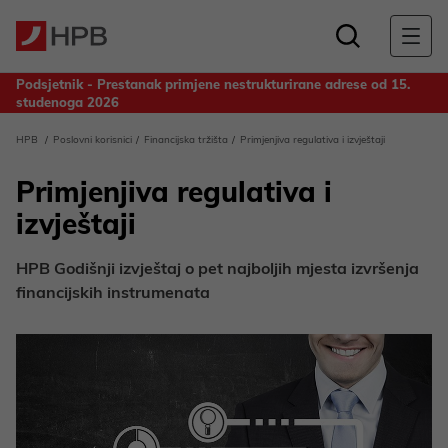
Podsjetnik - Prestanak primjene nestrukturirane adrese od 15.
studenoga 2026
Obavijest za deponente Banke - Odluka o upotrebi dobiti
HPB
Poslovni korisnici
Financijska tržišta
Primjenjiva regulativa i izvještaji
ostvarene u 2025. godini
Primjenjiva regulativa i
izvještaji
HPB Godišnji izvještaj o pet najboljih mjesta izvršenja
financijskih instrumenata