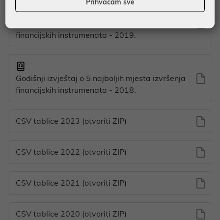
Prihvaćam sve
Godišnji izvještaj o 5 najboljih mjesta izvršenja
financijskih instrumenata - 2019.
Godišnji izvještaj o 5 najboljih mjesta izvršenja
financijskih instrumenata - 2018.
CSV tablice 2023 (otvoriti ZIP)
CSV tablice 2022 (otvoriti ZIP)
CSV tablice 2021 (otvoriti ZIP)
CSV tablice 2020 (otvoriti ZIP)