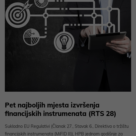
Pet najboljih mjesta izvršenja
financijskih instrumenata (RTS 28)
Sukladno EU Regulativi (Članak 27., Stavak 6., Direktiva o tržištu
financijskih instrumenata (MiFID II)), HPB jednom godišnje za