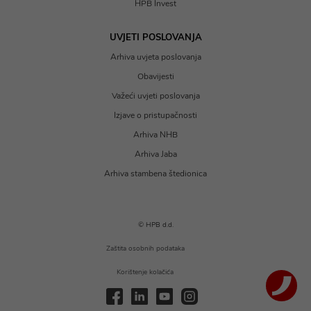
HPB Invest
UVJETI POSLOVANJA
Arhiva uvjeta poslovanja
Obavijesti
Važeći uvjeti poslovanja
Izjave o pristupačnosti
Arhiva NHB
Arhiva Jaba
Arhiva stambena štedionica
© HPB d.d.
Zaštita osobnih podataka
Korištenje kolačića