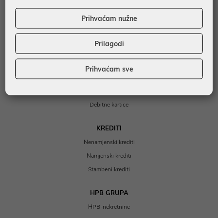
Otvaranje transakcijskog računa
Prihvaćam nužne
Plaćanja
HPB poduzetnički paketi
Prilagodi
KARTICE
Prihvaćam sve
Kreditne kartice
Prepaid kartice
Debitne kartice
KREDITI
Nenamjenski krediti
Namjenski krediti
Stambeni krediti
HPB GRUPA
HPB-nekretnine