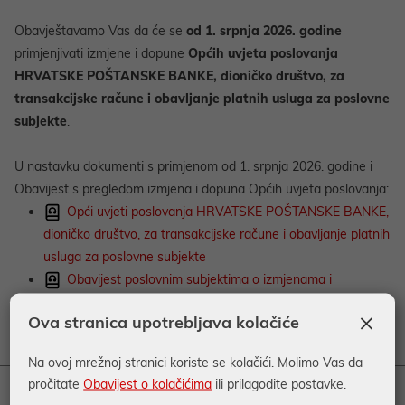
Obavještavamo Vas da će se
od
1. srpnja 2026. godine
primjenjivati izmjene i dopune
Općih uvjeta poslovanja
HRVATSKE POŠTANSKE BANKE, dioničko društvo, za
transakcijske račune i obavljanje platnih usluga za poslovne
subjekte
.
U nastavku dokumenti s primjenom od 1. srpnja 2026. godine i
Obavijest s pregledom izmjena i dopuna Općih uvjeta poslovanja:
Opći uvjeti poslovanja HRVATSKE POŠTANSKE BANKE,
dioničko društvo, za transakcijske račune i obavljanje platnih
usluga za poslovne subjekte
Obavijest poslovnim subjektima o izmjenama i
dopunama Općih uvjeta poslovanja za transakcijske račune
×
Ova stranica upotrebljava kolačiće
i obavljanje platnih usluga
Na ovoj mrežnoj stranici koriste se kolačići. Molimo Vas da
pročitate
Obavijest o kolačićima
ili prilagodite postavke.
RAČUNI I PLAĆANJA