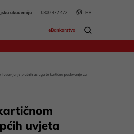
ijska akademija
0800 472 472
HR
eBankarstvo
i obavljanje platnih usluga te kartično poslovanje za
 kartičnom
pćih uvjeta