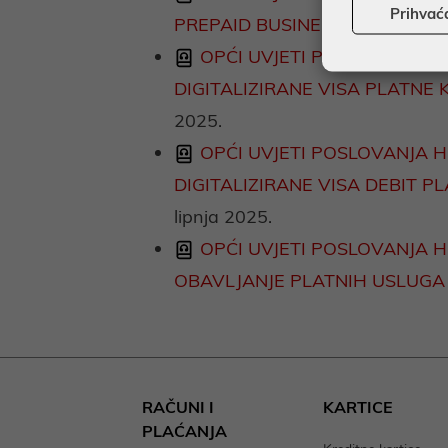
Prihvać
PREPAID BUSINESS KARTICA Z
OPĆI UVJETI POSLOVANJA H
DIGITALIZIRANE VISA PLATNE
2025.
OPĆI UVJETI POSLOVANJA H
DIGITALIZIRANE VISA DEBIT 
lipnja 2025.
OPĆI UVJETI POSLOVANJA 
OBAVLJANJE PLATNIH USLUGA
RAČUNI I
KARTICE
PLAĆANJA