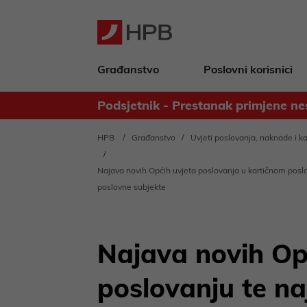
Građanstvo
Poslovni korisnici
Podsjetnik - Prestanak primjene ne
Obavijest za deponente Banke - 
HPB
Građanstvo
Uvjeti poslovanja, naknade i 
Najava novih Općih uvjeta poslovanja u kartičnom poslov
poslovne subjekte
Najava novih Op
poslovanju te na