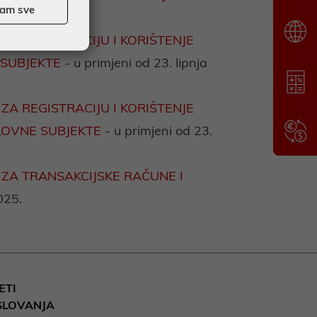
ćam sve
5.
A REGISTRACIJU I KORIŠTENJE
 SUBJEKTE
- u primjeni od 23. lipnja
A REGISTRACIJU I KORIŠTENJE
LOVNE SUBJEKTE
- u primjeni od 23.
ZA TRANSAKCIJSKE RAČUNE I
025.
ETI
SLOVANJA