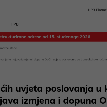
HPB Financ
HPB
strukturirane adrese od 15. studenoga 2026
Odluka o upotrebi dobiti ostvarene u 2025. godini
kamatne stope
anju te najava izmjena i dopuna Općih uvjeta poslovanja za transakcijske račune 
ćih uvjeta poslovanja u
java izmjena i dopuna O