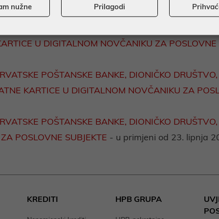
am nužne
Prilagodi
Prihva
A POSLOVNE SUBJEKTE
- u primjeni od 23. lipnja 202
RVATSKE POŠTANSKE BANKE, DIONIČKO DRUŠTVO, Z
 KARTICE U DIGITALNOM NOVČANIKU ZA POSLOVNE
RVATSKE POŠTANSKE BANKE, DIONIČKO DRUŠTVO, Z
PLATNE KARTICE U DIGITALNOM NOVČANIKU ZA POS
HRVATSKE POŠTANSKE BANKE, DIONIČKO DRUŠTVO, 
 ZA POSLOVNE SUBJEKTE
- u primjeni od 23. lipnja 2
KREDITI
HPB GRUPA
UVJ
PO