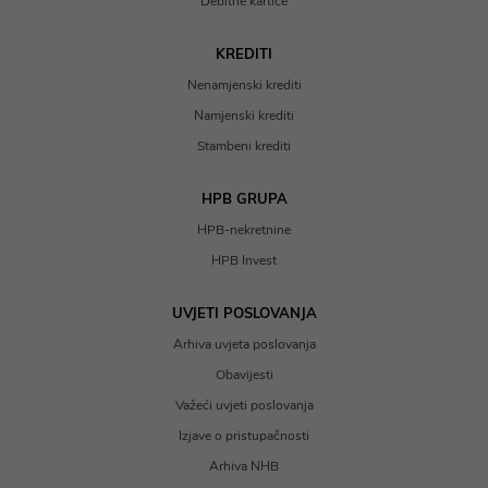
Debitne kartice
KREDITI
Nenamjenski krediti
Namjenski krediti
Stambeni krediti
HPB GRUPA
HPB-nekretnine
HPB Invest
UVJETI POSLOVANJA
Arhiva uvjeta poslovanja
Obavijesti
Važeći uvjeti poslovanja
Izjave o pristupačnosti
Arhiva NHB