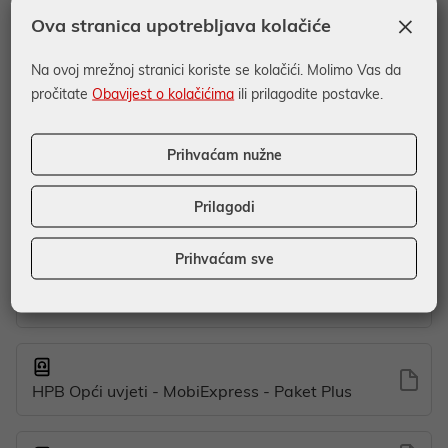
×
Ova stranica upotrebljava kolačiće
Na ovoj mrežnoj stranici koriste se kolačići. Molimo Vas da
Pristupnica za PAKET STUDENT do 25. godine
pročitate
Obavijest o kolačićima
ili prilagodite postavke.
Prihvaćam nužne
Informativni dokument o naknadama za PAKET
STUDENT do 25. godine
Prilagodi
Prihvaćam sve
Informativni dokument o naknadama za PAKET
STUDENT od 25. do 30. godine
HPB Opći uvjeti - MobiExpress - Paket Plus