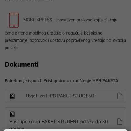
MOBIEXPRESS - inovativan proizvod koji u slučaju
loma ekrana mobilnog uređaja omogućuje besplatno
preuzimanje, popravak i dostavu popravljenog uređaja na lokaciju
po želji.
Dokumenti
Potrebno je ispuniti Pristupnicu za korištenje HPB PAKETA.
Uvjeti za HPB PAKET STUDENT
Pristupnica za PAKET STUDENT od 25. do 30.
godine