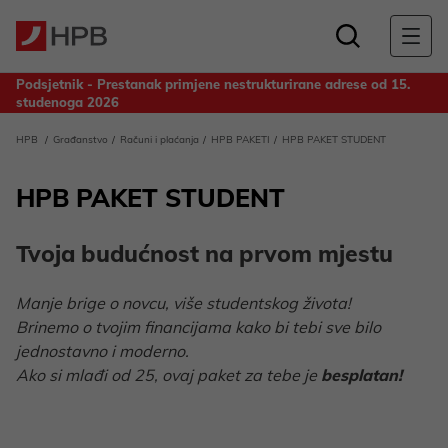
Podsjetnik - Prestanak primjene nestrukturirane adrese od 15.
studenoga 2026
Obavijest za deponente Banke - Odluka o upotrebi dobiti
HPB
Građanstvo
Računi i plaćanja
HPB PAKETI
HPB PAKET STUDENT
ostvarene u 2025. godini
HPB PAKET STUDENT
Tvoja budućnost na prvom mjestu
Manje brige o novcu, više studentskog života!
Brinemo o tvojim financijama kako bi tebi sve bilo
jednostavno i moderno.
Ako si mlađi od 25, ovaj paket za tebe je
besplatan!