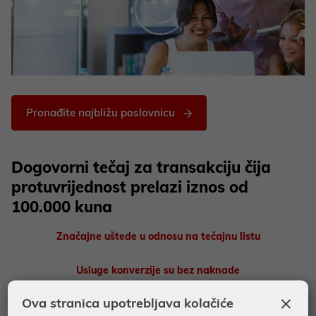
Pronađite najbližu poslovnicu
Dogovorni tečaj za transakciju čija
protuvrijednost prelazi iznos od
100.000 kuna
Značajne uštede u odnosu na tečajnu listu
Usluge konverzije su bez naknade
×
Ova stranica upotrebljava kolačiće