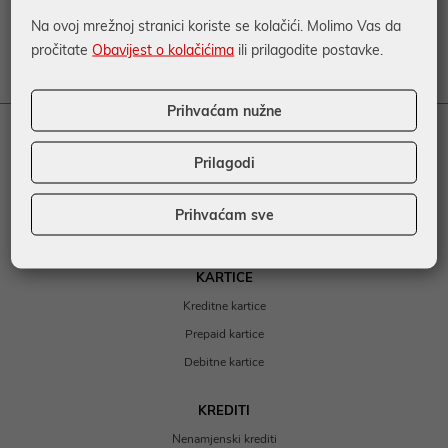
Hrvatska poštanska banka d.d. zadržava pravo u svakom
Na ovoj mrežnoj stranici koriste se kolačići. Molimo Vas da
trenutku obustaviti trgovanje određenim valutnim parom
pročitate
Obavijest o kolačićima
ili prilagodite postavke.
sukladno promjenama na deviznom tržištu.
Prihvaćam nužne
RAČUNI I PLAĆANJA
Prilagodi
Otvaranje transakcijskog računa
Plaćanja
Prihvaćam sve
HPB poduzetnički paketi
KARTICE
Kreditne kartice
Prepaid kartice
Debitne kartice
KREDITI
Nenamjenski krediti