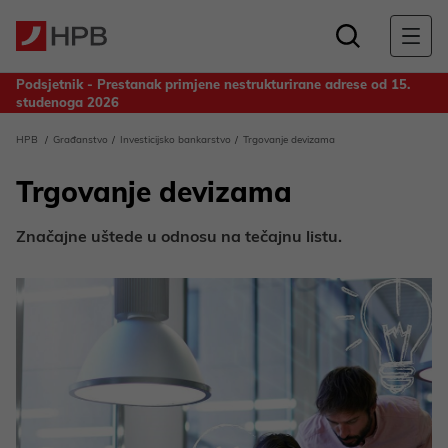
Podsjetnik - Prestanak primjene nestrukturirane adrese od 15.
studenoga 2026
Obavijest za deponente Banke - Odluka o upotrebi dobiti
HPB
Građanstvo
Investicijsko bankarstvo
Trgovanje devizama
ostvarene u 2025. godini
Trgovanje devizama
Značajne uštede u odnosu na tečajnu listu.