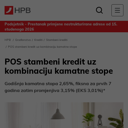
Podsjetnik - Prestanak primjene nestrukturirane adrese od 15.
studenoga 2026
Obavijest za deponente Banke - Odluka o upotrebi dobiti
HPB
Građanstvo
Krediti
Stambeni krediti
ostvarene u 2025. godini
POS stambeni kredit uz kombinaciju kamatne stope
POS stambeni kredit uz
kombinaciju kamatne stope
Godišnja kamatna stopa 2,65%, fiksna za prvih 7
godina zatim promjenjiva 3,15% (EKS 3,01%)*