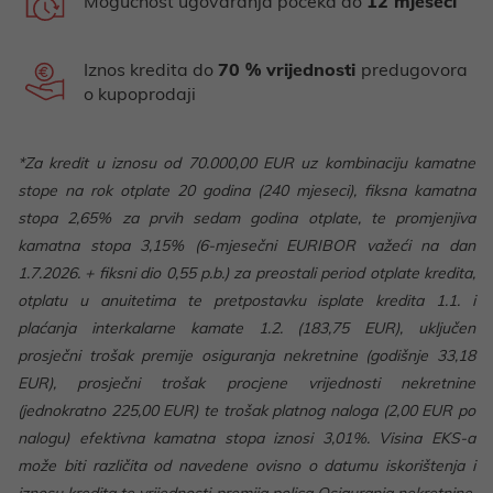
Mogućnost ugovaranja počeka do
12 mjeseci
Iznos kredita do
70 % vrijednosti
predugovora
o kupoprodaji
*Za kredit u iznosu od 70.000,00 EUR uz kombinaciju kamatne
stope na rok otplate 20 godina (240 mjeseci), fiksna kamatna
stopa 2,65% za prvih sedam godina otplate, te promjenjiva
kamatna stopa 3,15% (6-mjesečni EURIBOR važeći na dan
1.7.2026. + fiksni dio 0,55 p.b.) za preostali period otplate kredita,
otplatu u anuitetima te pretpostavku isplate kredita 1.1. i
plaćanja interkalarne kamate 1.2. (183,75 EUR), uključen
prosječni trošak premije osiguranja nekretnine (godišnje 33,18
EUR), prosječni trošak procjene vrijednosti nekretnine
(jednokratno 225,00 EUR) te trošak platnog naloga (2,00 EUR po
nalogu) efektivna kamatna stopa iznosi 3,01%. Visina EKS-a
može biti različita od navedene ovisno o datumu iskorištenja i
iznosu kredita te vrijednosti premija polica Osiguranja nekretnine.