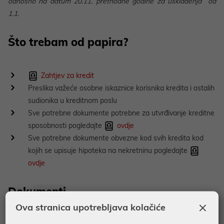
odnosno na datum 20.11. prethodne godine za usklađenja od
1.1.
Što trebam od papira?
Zahtjev za kredit
Preslika važeće osobne iskaznice korisnika kredita i ostalih
sudionika u kreditnom poslu
Sve potrebne dokumente potrebne za utvrđivanje kreditne
sposobnosti pogledajte
ovdje
Sve potrebne dokumente obvezne kod svih kredita kod
kojih se upisuje hipoteka na nekretninu pogledajte
ovdje
Dokumenti
×
Ova stranica upotrebljava kolačiće