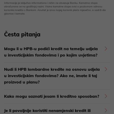
Informacija je isključivo informativna i ničim ne obvezuje Banku. Kamatna stopa
obračunava se na godišnjoj razini. Visina kamatne stope ovisi o poslovnom odnosu
korisnika kredita s Bankom. Anuitet je iznos kojeg korisnik plaća mjesečno, a sadrži dio
glavnice i kamate.
Česta pitanja
Mogu li u HPB-u podići kredit na temelju udjela
u investicijskim fondovima i po kojim uvjetima?
Nudi li HPB lombardne kredite na osnovu udjela
u investicijskim fondovima? Ako ne, imate li taj
proizvod u planu?
Kako mogu saznati jesam li kreditno sposoban?
Je li povoljnije koristiti nenamjenski kredit ili