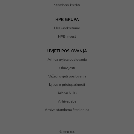
Stambeni krediti
HPB GRUPA
HPB-nekretnine
HPB Invest
UVJETI POSLOVANJA
Arhiva uvjeta poslovanja
Obavijesti
Važeći uvjeti poslovanja
Izjave o pristupačnosti
Arhiva NHB
Arhiva Jaba
Arhiva stambena štedionica
© HPB d.d.