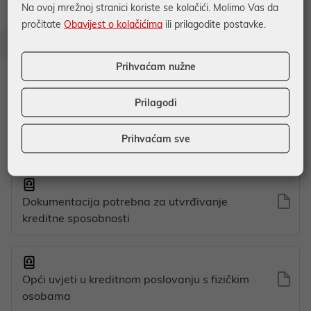
Uvjeti - POS stambeni krediti
Na ovoj mrežnoj stranici koriste se kolačići. Molimo Vas da
pročitate
Obavijest o kolačićima
ili prilagodite postavke.
Opće informacije o stambenom potrošačkom
Prihvaćam nužne
kreditu
Prilagodi
Prihvaćam sve
Dokumentacija vezana uz namjenu kredita
Dokumentacija potrebna za utvrđivanje
kreditne sposobnosti
Opći uvjeti u kreditnom poslovanju s fizičkim
osobama