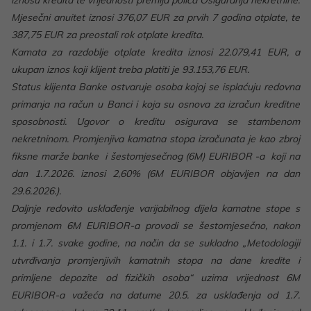
Mjesečni anuitet iznosi 376,07 EUR za prvih 7 godina otplate, te
387,75 EUR za preostali rok otplate kredita.
Kamata za razdoblje otplate kredita iznosi 22.079,41 EUR, a
ukupan iznos koji klijent treba platiti je 93.153,76 EUR.
Status klijenta Banke ostvaruje osoba kojoj se isplaćuju redovna
primanja na račun u Banci i koja su osnova za izračun kreditne
sposobnosti. Ugovor o kreditu osigurava se stambenom
nekretninom. Promjenjiva kamatna stopa izračunata je kao zbroj
fiksne marže banke i šestomjesečnog (6M) EURIBOR -a koji na
dan 1.7.2026. iznosi 2,60% (6M EURIBOR objavljen na dan
29.6.2026.).
Daljnje redovito usklađenje varijabilnog dijela kamatne stope s
promjenom 6M EURIBOR-a provodi se šestomjesečno, nakon
1.1. i 1.7. svake godine, na način da se sukladno „Metodologiji
utvrđivanja promjenjivih kamatnih stopa na dane kredite i
primljene depozite od fizičkih osoba“ uzima vrijednost 6M
EURIBOR-a važeća na datume 20.5. za usklađenja od 1.7.