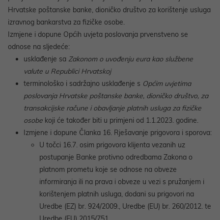
Hrvatske poštanske banke, dioničko društvo za korištenje usluga
izravnog bankarstva za fizičke osobe.
Izmjene i dopune Općih uvjeta poslovanja prvenstveno se
odnose na sljedeće:
usklađenje sa
Zakonom o uvođenju eura kao službene
valute u Republici Hrvatskoj
terminološko i sadržajno usklađenje s
Općim uvjetima
poslovanja Hrvatske poštanske banke, dioničko društvo, za
transakcijske račune i obavljanje platnih usluga za fizičke
osobe
koji će također biti u primjeni od 1.1.2023. godine.
Izmjene i dopune Članka 16. Rješavanje prigovora i sporova:
U točci 16.7. osim prigovora klijenta vezanih uz
postupanje Banke protivno odredbama Zakona o
platnom prometu koje se odnose na obveze
informiranja ili na prava i obveze u vezi s pružanjem i
korištenjem platnih usluga, dodani su prigovori na
Uredbe (EZ) br. 924/2009., Uredbe (EU) br. 260/2012. te
Uredbe (EU) 2015/751.