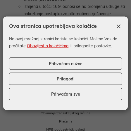
Izmjena u točci 16.9. odnosi se na promjenu udruge za
pokretanje postupka za alternativno rješavanje
potrošačkog spora u Hrvatsku udrugu za medijaciju.
×
Ova stranica upotrebljava kolačiće
Danom stupanja na snagu ovih Općih uvjeta poslovanja prestaju
važiti Opći uvjeti poslovanja Hrvatske poštanske banke, dioničko
Na ovoj mrežnoj stranici koriste se kolačići. Molimo Vas da
društvo za korištenje usluga izravnog bankarstva za fizičke
pročitate
Obavijest o kolačićima
ili prilagodite postavke.
osobe od 17. kolovoza 2021. godine.
Prihvaćam nužne
Opći uvjeti poslovanja Hrvatske poštanske banke za
korištenje usluga izravnog bankarstva za fizičke osobe
- u
Prilagodi
primjeni od 01. 01. 2023.
Prihvaćam sve
RAČUNI I PLAĆANJA
Otvaranje transakcijskog računa
Plaćanja
HPB poduzetnički paketi