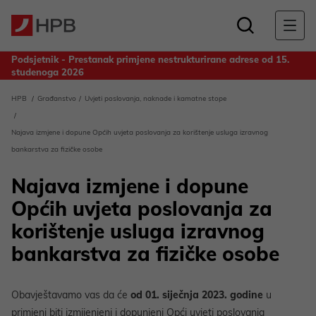
Podsjetnik - Prestanak primjene nestrukturirane adrese od 15.
studenoga 2026
Obavijest za deponente Banke - Odluka o upotrebi dobiti
HPB
Građanstvo
Uvjeti poslovanja, naknade i kamatne stope
ostvarene u 2025. godini
Najava izmjene i dopune Općih uvjeta poslovanja za korištenje usluga izravnog
bankarstva za fizičke osobe
Najava izmjene i dopune
Općih uvjeta poslovanja za
korištenje usluga izravnog
bankarstva za fizičke osobe
Obavještavamo vas da će
od 01. siječnja 2023. godine
u
primjeni biti izmijenjeni i dopunjeni Opći uvjeti poslovanja