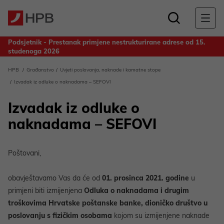
Podsjetnik - Prestanak primjene nestrukturirane adrese od 15.
studenoga 2026
Obavijest za deponente Banke - Odluka o upotrebi dobiti
HPB
Građanstvo
Uvjeti poslovanja, naknade i kamatne stope
ostvarene u 2025. godini
Izvadak iz odluke o naknadama – SEFOVI
Izvadak iz odluke o
naknadama – SEFOVI
Poštovani,
obavještavamo Vas da će od
01. prosinca 2021. godine
u
primjeni biti izmijenjena
Odluka o naknadama i drugim
troškovima Hrvatske poštanske banke, dioničko društvo u
poslovanju s fizičkim osobama
kojom su izmijenjene naknade