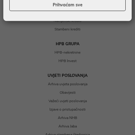
KREDITI
Prihvaćam sve
Nenamjenski krediti
Namjenski krediti
Stambeni krediti
HPB GRUPA
HPB-nekretnine
HPB Invest
UVJETI POSLOVANJA
Arhiva uvjeta poslovanja
Obavijesti
Važeći uvjeti poslovanja
Izjave o pristupačnosti
Arhiva NHB
Arhiva Jaba
Arhiva stambena štedionica