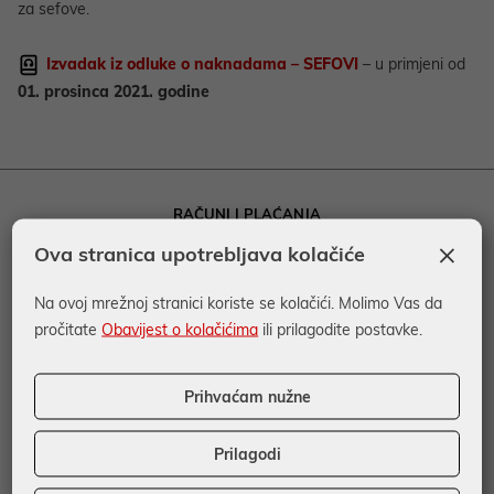
za sefove.
Izvadak iz odluke o naknadama – SEFOVI
– u primjeni od
01. prosinca 2021. godine
RAČUNI I PLAĆANJA
×
Otvaranje transakcijskog računa
Ova stranica upotrebljava kolačiće
Plaćanja
Na ovoj mrežnoj stranici koriste se kolačići. Molimo Vas da
HPB poduzetnički paketi
pročitate
Obavijest o kolačićima
ili prilagodite postavke.
KARTICE
Kreditne kartice
Prihvaćam nužne
Prepaid kartice
Prilagodi
Debitne kartice