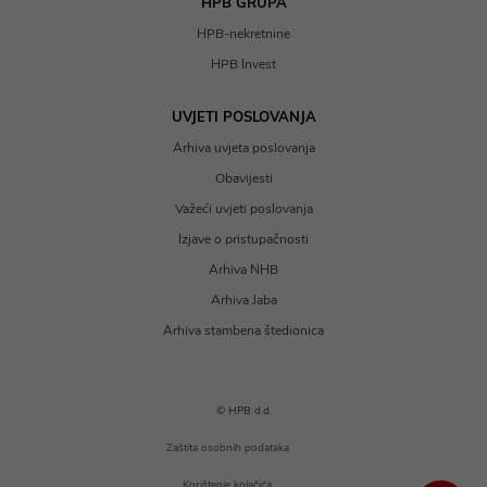
HPB GRUPA
HPB-nekretnine
HPB Invest
UVJETI POSLOVANJA
Arhiva uvjeta poslovanja
Obavijesti
Važeći uvjeti poslovanja
Izjave o pristupačnosti
Arhiva NHB
Arhiva Jaba
Arhiva stambena štedionica
© HPB d.d.
Zaštita osobnih podataka
Korištenje kolačića