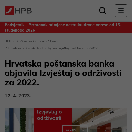
Podsjetnik - Prestanak primjene nestrukturirane adrese od 15.
studenoga 2026
Obavijest za deponente Banke - Odluka o upotrebi dobiti
HPB
Građanstvo
O nama
Press
ostvarene u 2025. godini
Hrvatska poštanska banka objavila Izvještaj o održivosti za 2022.
Hrvatska poštanska banka
objavila Izvještaj o održivosti
za 2022.
12. 4. 2023.