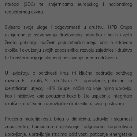
naroda (SDG) te smjernicama europskog i nacionalnog
regulatornog okvira.
Svjesna svoje uloge i odgovornosti u društvu, HPB Grupa
usmjerena je ostvarivanju društvenog napretka i boljih uvjeta
života, poticanju održivih poduzetničkih ideja, brizi o zdravom
okolišu i okruženju svojih zaposlenika, razvoju zajednice i društva
te transformaciji cjelokupnog poslovanja prema održivosti.
U Izvještaju o održivosti kroz tri ključna područja održivog
razvoja: E – okoliš, S – društvo i G – upravljanje, prikazani su
identificirani utjecaji HPB Grupe, načini na koje njima upravlja,
kao i inicijative koje poduzima kako bi što uspješnije integrirala
okolišne, društvene i upravljačke čimbenike u svoje poslovanje.
Procjena materijalnosti, briga o dionicima, zdravlje i sigurnost
zaposlenika, humanitarno djelovanje, odgovorno korporativno
upravljanje, upravljanje rizicima održivosti, poticanje energetske