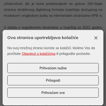
učinkovitosti, dio je tema predstavljenih na gotovo 100-tinjak
stranica atraktivnog digitalnog formata Izvještaja dostupnog na
hrvatskom i engleskom jeziku na internetskim stranicama HPB-a.
U skladu s regulatornim obvezama, u Izvještaj za 2022. godinu
uključena je procjena prihvatljivosti djelatnosti portfelja Banke u
×
Ova stranica upotrebljava kolačiće
skladu s Uredbom o taksonomiji, ključnim dokumentom EU za
postizanje klimatskih ciljeva. Također, Banka je po prvi puta
Na ovoj mrežnoj stranici koriste se kolačići. Molimo Vas da
identificirala fizičke i tranzicijske rizike za gospodarske djelatnosti
pročitate
Obavijest o kolačićima
ili prilagodite postavke.
svog portfelja, kao pripremnu radnju testiranja otpornosti na
stres i procjene utjecaja klimatskih promjena na svoje poslovanje
Prihvaćam nužne
i financijsku stabilnost.
Prilagodi
U Izvještaju su predstavljeni ciljevi održivosti Banke do 2030.
godine uključujući strateške ciljeve održivosti te okolišne ciljeve
temeljene na Uredbi o taksonomiji.
Prihvaćam sve
„Održivi razvoj i poslovanje smatramo jednim od najvažnijih