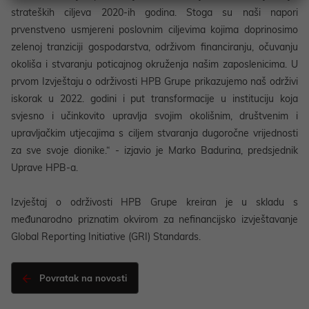
strateških ciljeva 2020-ih godina. Stoga su naši napori
prvenstveno usmjereni poslovnim ciljevima kojima doprinosimo
zelenoj tranziciji gospodarstva, održivom financiranju, očuvanju
okoliša i stvaranju poticajnog okruženja našim zaposlenicima. U
prvom Izvještaju o održivosti HPB Grupe prikazujemo naš održivi
iskorak u 2022. godini i put transformacije u instituciju koja
svjesno i učinkovito upravlja svojim okolišnim, društvenim i
upravljačkim utjecajima s ciljem stvaranja dugoročne vrijednosti
za sve svoje dionike.“ - izjavio je Marko Badurina, predsjednik
Uprave HPB-a.
Izvještaj o održivosti HPB Grupe kreiran je u skladu s
međunarodno priznatim okvirom za nefinancijsko izvještavanje
Global Reporting Initiative (GRI) Standards.
Povratak na novosti