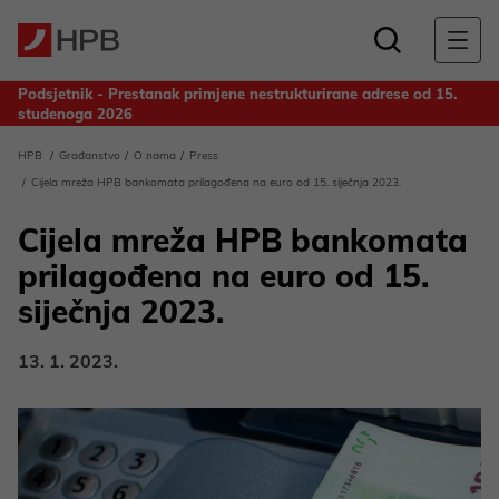
Podsjetnik - Prestanak primjene nestrukturirane adrese od 15.
studenoga 2026
Obavijest za deponente Banke - Odluka o upotrebi dobiti
HPB
Građanstvo
O nama
Press
ostvarene u 2025. godini
Cijela mreža HPB bankomata prilagođena na euro od 15. siječnja 2023.
Cijela mreža HPB bankomata
prilagođena na euro od 15.
siječnja 2023.
13. 1. 2023.