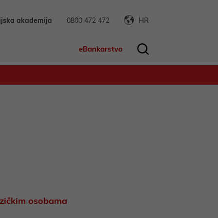
ijska akademija
0800 472 472
HR
eBankarstvo
fizičkim osobama