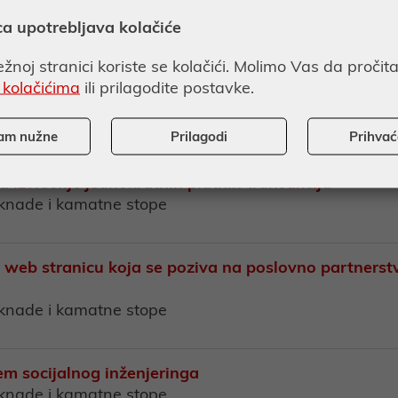
aknade i kamatne stope
ca upotrebljava kolačiće
žnoj stranici koriste se kolačići. Molimo Vas da pročit
jeta Hrvatske poštanske banke, dioničko društvo u
 kolačićima
ili prilagodite postavke.
aknade i kamatne stope
am nužne
Prilagodi
Prihva
Općih uvjeta poslovanja za transakcijske račune i o
a izvršenje jednokratnih platnih transakcija
aknade i kamatne stope
 web stranicu koja se poziva na poslovno partnerst
aknade i kamatne stope
em socijalnog inženjeringa
aknade i kamatne stope