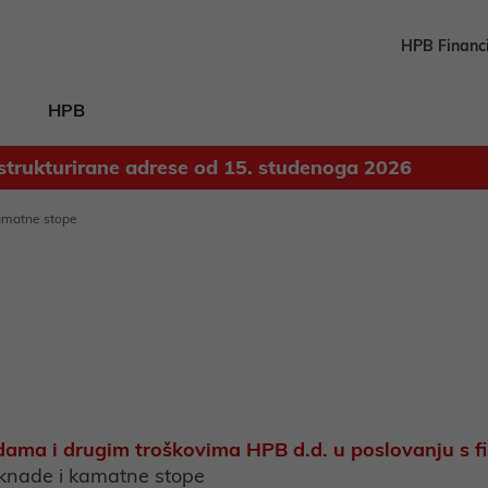
HPB Financ
HPB
strukturirane adrese od 15. studenoga 2026
Odluka o upotrebi dobiti ostvarene u 2025. godini
kamatne stope
dama i drugim troškovima HPB d.d. u poslovanju s 
aknade i kamatne stope