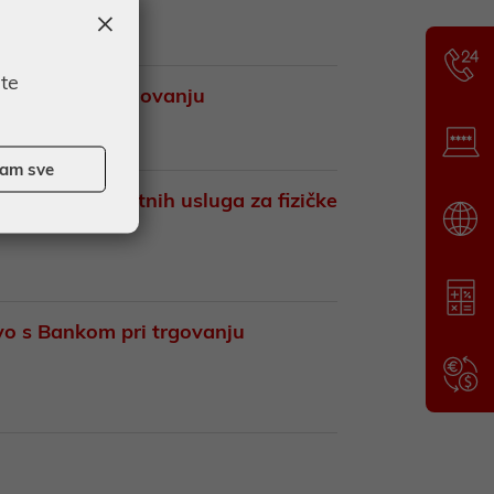
×
ate
 kartičnom poslovanju
ćam sve
bavljanje platnih usluga za fizičke
vo s Bankom pri trgovanju