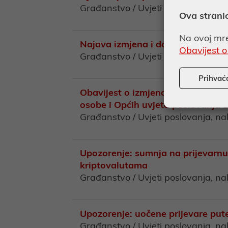
Građanstvo / Uvjeti poslovanja, n
Ova strani
Na ovoj mre
Najava izmjena i dopuna općih uv
Obavijest o
Građanstvo / Uvjeti poslovanja, n
Prihvać
Obavijest o izmjenama i dopunama 
osobe i Općih uvjeta poslovanja z
Građanstvo / Uvjeti poslovanja, n
Upozorenje: sumnja na prijevarnu
kriptovalutama
Građanstvo / Uvjeti poslovanja, n
Upozorenje: uočene prijevare put
Građanstvo / Uvjeti poslovanja, n