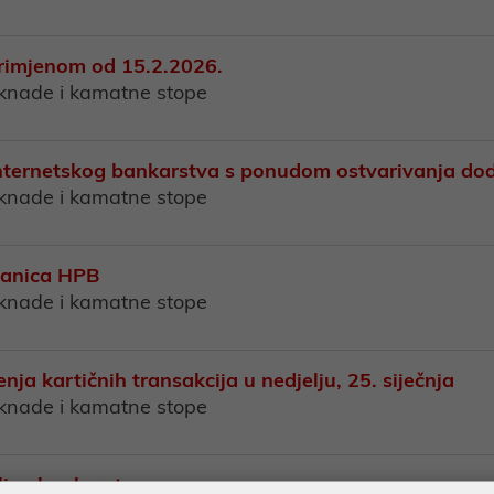
primjenom od 15.2.2026.
aknade i kamatne stope
internetskog bankarstva s ponudom ostvarivanja do
aknade i kamatne stope
stanica HPB
aknade i kamatne stope
 kartičnih transakcija u nedjelju, 25. siječnja
aknade i kamatne stope
line bankarstva