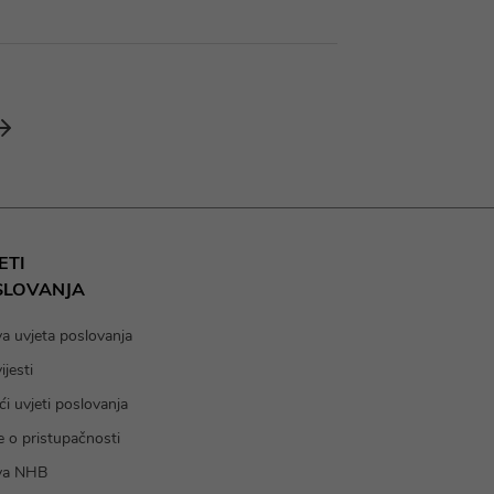
ETI
SLOVANJA
va uvjeta poslovanja
jesti
i uvjeti poslovanja
e o pristupačnosti
va NHB