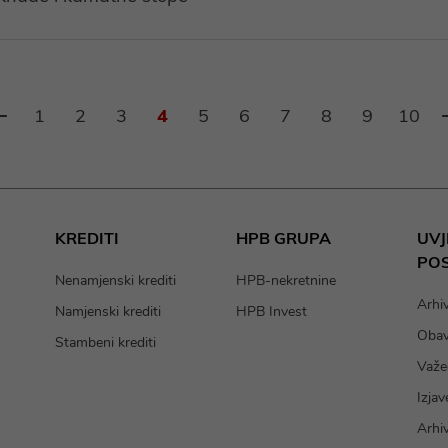
1
2
3
4
5
6
7
8
9
10
KREDITI
HPB GRUPA
UVJ
PO
Nenamjenski krediti
HPB-nekretnine
Arhi
Namjenski krediti
HPB Invest
Obavi
Stambeni krediti
Važeć
Izjav
Arhi