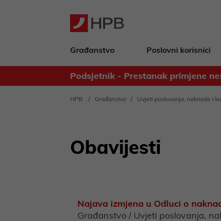
Građanstvo
Poslovni korisnici
Podsjetnik - Prestanak primjene ne
Obavijest za deponente Banke - 
HPB
Građanstvo
Uvjeti poslovanja, naknade i 
Obavijesti
Najava izmjena u Odluci o nakna
Građanstvo / Uvjeti poslovanja, n