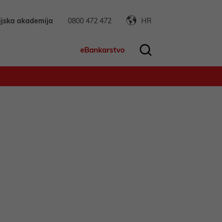
ijska akademija
0800 472 472
HR
eBankarstvo