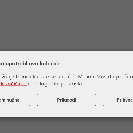
ca upotrebljava kolačiće
žnoj stranici koriste se kolačići. Molimo Vas da pročit
 kolačićima
ili prilagodite postavke.
am nužne
Prilagodi
Prihva