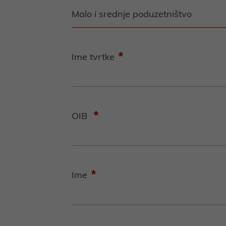
*
Ime tvrtke
*
OIB
*
Ime