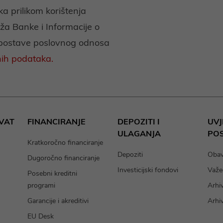
a prilikom korištenja
eža Banke i Informacije o
spostave poslovnog odnosa
nih podataka.
HVAT
FINANCIRANJE
DEPOZITI I
UVJ
ULAGANJA
PO
Kratkoročno financiranje
Depoziti
Obavi
Dugoročno financiranje
Investicijski fondovi
Važeć
Posebni kreditni
programi
Arhi
Garancije i akreditivi
Arhi
EU Desk