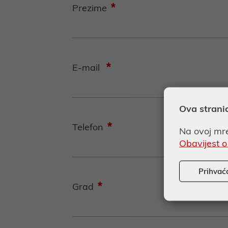
*
Prezime
*
E-mail
Ova strani
*
Telefon
Na ovoj mre
Obavijest o
Prihvać
*
Grad