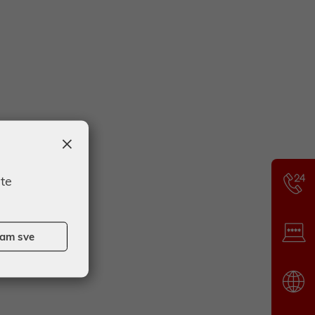
×
ate
ćam sve