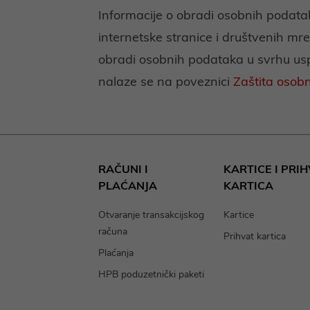
Informacije o obradi osobnih podatak
internetske stranice i društvenih mr
obradi osobnih podataka u svrhu u
nalaze se na poveznici
Zaštita osob
RAČUNI I
KARTICE I PRI
PLAĆANJA
KARTICA
Otvaranje transakcijskog
Kartice
računa
Prihvat kartica
Plaćanja
HPB poduzetnički paketi