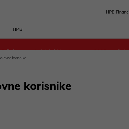
HPB Financ
HPB
Odluka o upotrebi dobiti ostvarene u 2025. godini
oslovne korisnike
vne korisnike