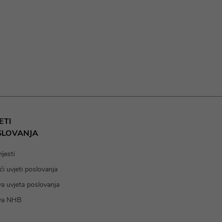
ETI
SLOVANJA
jesti
i uvjeti poslovanja
va uvjeta poslovanja
va NHB