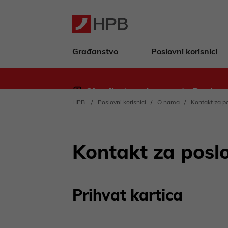
Građanstvo
Poslovni korisnici
Obavijest za deponente Banke - 
HPB
Poslovni korisnici
O nama
Kontakt za p
Kontakt za poslo
Prihvat kartica