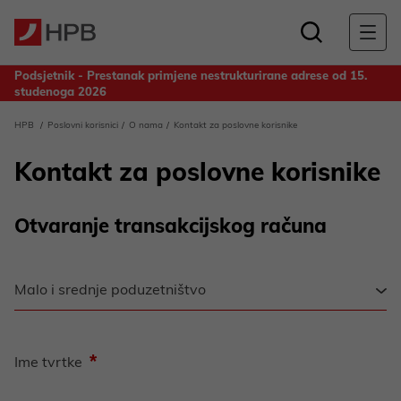
Podsjetnik - Prestanak primjene nestrukturirane adrese od 15.
studenoga 2026
Obavijest za deponente Banke - Odluka o upotrebi dobiti
HPB
Poslovni korisnici
O nama
Kontakt za poslovne korisnike
ostvarene u 2025. godini
Kontakt za poslovne korisnike
Otvaranje transakcijskog računa
*
Ime tvrtke