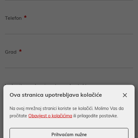
*
Telefon
*
Grad
×
Ova stranica upotrebljava kolačiće
*
Vaša poruka
Na ovoj mrežnoj stranici koriste se kolačići. Molimo Vas da
pročitate
Obavijest o kolačićima
ili prilagodite postavke.
Prihvaćam nužne