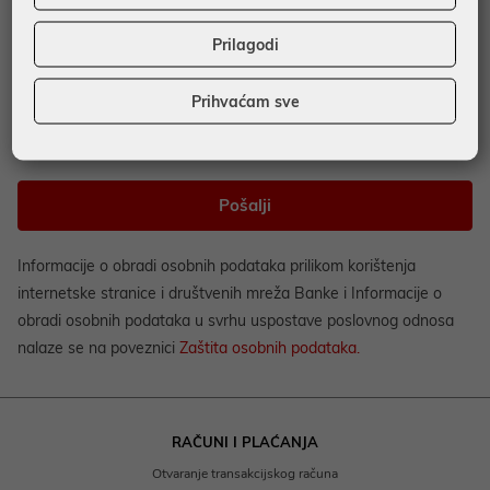
Prilagodi
Prihvaćam sve
Pošalji
Informacije o obradi osobnih podataka prilikom korištenja
internetske stranice i društvenih mreža Banke i Informacije o
obradi osobnih podataka u svrhu uspostave poslovnog odnosa
nalaze se na poveznici
Zaštita osobnih podataka.
RAČUNI I PLAĆANJA
Otvaranje transakcijskog računa