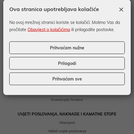
Kartice
×
Ova stranica upotrebljava kolačiće
Prihvat kartica
Na ovoj mrežnoj stranici koriste se kolačići. Molimo Vas da
FINANCIRANJE
pročitate
Obavijest o kolačićima
ili prilagodite postavke.
Kratkoročno financiranje
Dugoročno financiranje
Prihvaćam nužne
Posebni kreditni programi
Garancije i akreditivi
Prilagodi
EU Desk
Prihvaćam sve
DEPOZITI I ULAGANJA
Depoziti
Investicijski fondovi
UVJETI POSLOVANJA, NAKNADE I KAMATNE STOPE
Obavijesti
Važeći uvjeti poslovanja