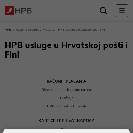
HPB
Računi i plaćanja
Plaćanja
HPB usluge u Hrvatskoj pošti i Fini
HPB usluge u Hrvatskoj pošti i
Fini
RAČUNI I PLAĆANJA
Otvaranje transakcijskog računa
Plaćanja
HPB poduzetnički paketi
KARTICE I PRIHVAT KARTICA
Kartice