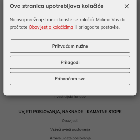
×
Ova stranica upotrebljava kolačiće
Prihvat kartica
Na ovoj mrežnoj stranici koriste se kolačići. Molimo Vas da
FINANCIRANJE
pročitate
Obavijest o kolačićima
ili prilagodite postavke.
Kratkoročno financiranje
Dugoročno financiranje
Prihvaćam nužne
Posebni kreditni programi
Garancije i akreditivi
Prilagodi
EU Desk
Prihvaćam sve
DEPOZITI I ULAGANJA
Depoziti
Investicijski fondovi
UVJETI POSLOVANJA, NAKNADE I KAMATNE STOPE
Obavijesti
Važeći uvjeti poslovanja
Arhiva uvjeta poslovanja