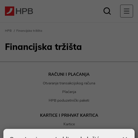
HPB
Financijska tržišta
Financijska tržišta
RAČUNI I PLAĆANJA
Otvaranje transakcijskog računa
Plaćanja
HPB poduzetnički paketi
KARTICE I PRIHVAT KARTICA
Kartice
Prihvat kartica