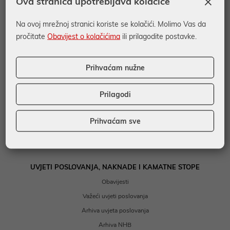
×
Ova stranica upotrebljava kolačiće
FINANCIRANJE
Na ovoj mrežnoj stranici koriste se kolačići. Molimo Vas da
Kratkoročno financiranje
pročitate
Obavijest o kolačićima
ili prilagodite postavke.
Dugoročno financiranje
Posebni kreditni programi
Prihvaćam nužne
Garancije i akreditivi
EU Desk
Prilagodi
DEPOZITI I ULAGANJA
Prihvaćam sve
Depoziti
Investicijski fondovi
UVJETI POSLOVANJA, NAKNADE I KAMATNE STOPE
Obavijesti
Važeći uvjeti poslovanja
Arhiva uvjeta poslovanja
Arhiva NHB