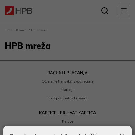
HPB
O nama
HPB mreža
HPB mreža
RAČUNI I PLAĆANJA
Otvaranje transakcijskog računa
Plaćanja
HPB poduzetnički paketi
KARTICE I PRIHVAT KARTICA
Kartice
Prihvat kartica