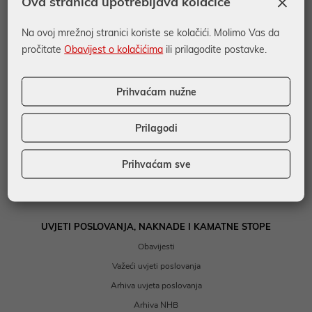
×
Ova stranica upotrebljava kolačiće
FINANCIRANJE
Na ovoj mrežnoj stranici koriste se kolačići. Molimo Vas da
Kratkoročno financiranje
pročitate
Obavijest o kolačićima
ili prilagodite postavke.
Dugoročno financiranje
Posebni kreditni programi
Prihvaćam nužne
Garancije i akreditivi
EU Desk
Prilagodi
DEPOZITI I ULAGANJA
Prihvaćam sve
Depoziti
Investicijski fondovi
UVJETI POSLOVANJA, NAKNADE I KAMATNE STOPE
Obavijesti
Važeći uvjeti poslovanja
Arhiva uvjeta poslovanja
Arhiva NHB