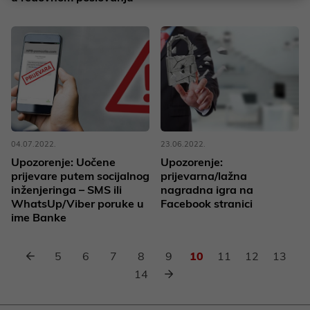
04.07.2022.
23.06.2022.
Upozorenje: Uočene
Upozorenje:
prijevare putem socijalnog
prijevarna/lažna
inženjeringa – SMS ili
nagradna igra na
WhatsUp/Viber poruke u
Facebook stranici
ime Banke
5
6
7
8
9
10
11
12
13
14