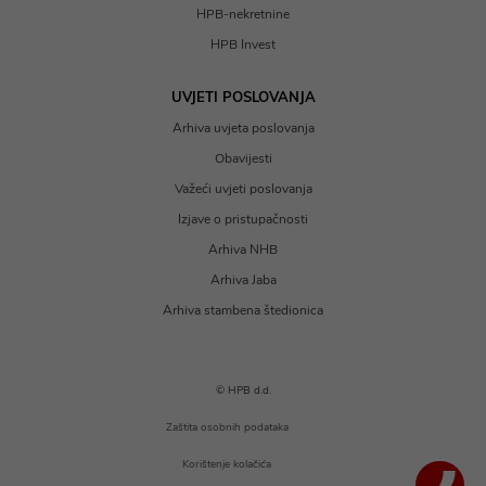
HPB-nekretnine
HPB Invest
UVJETI POSLOVANJA
Arhiva uvjeta poslovanja
Obavijesti
Važeći uvjeti poslovanja
Izjave o pristupačnosti
Arhiva NHB
Arhiva Jaba
Arhiva stambena štedionica
© HPB d.d.
Zaštita osobnih podataka
Korištenje kolačića