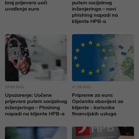
broj prijevara uoči
putem socijalnog
uvođenja eura
inženjeringa – novi
phishing napadi na
klijente HPB-a
28.09.2022.
21.09.2022.
Upozorenje: Uočene
Pripreme za euro:
prijevare putem socijalnog
Općenita obavijest za
inženjeringa – Phishing
klijente - korisnike
napadi na klijente HPB-a
financijskih usluga