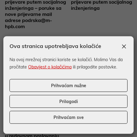
prijevare putem socijalnog
prijevare putem socijalnog
inženjeringa – poruke sa
inženjeringa
nove prijevarne mail
adrese
podrska@m-
hpb.com
×
Ova stranica upotrebljava kolačiće
Na ovoj mrežnoj stranici koriste se kolačići. Molimo Vas da
pročitate
Obavijest o kolačićima
ili prilagodite postavke.
Prihvaćam nužne
29.07.2022.
29.07.2022.
Upozorenje: Uočene
Akvizicijom i organskim
Prilagodi
prijevare u poslovanju
rastom HPB snažno
osoba koje se bave
zakoračila prema 5.
Prihvaćam sve
turističkom djelatnošću –
poziciji na tržištu
prijevarni zahtjevi za
izmjenu računa plaćanja
u redovnom poslovanju