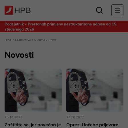
Podsjetnik - Prestanak primjene nestrukturirane adrese od 15.
studenoga 2026
Obavijest za deponente Banke - Odluka o upotrebi dobiti
HPB
Građanstvo
O nama
Press
ostvarene u 2025. godini
Novosti
25.10.2022.
21.10.2022.
Zaštitite se, jer povećan je
Oprez: Uočene prijevare